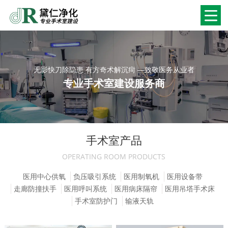
无影快刀除隐患 有方奇术解沉疴 —致敬医务从业者
专业手术室建设服务商
手术室产品
OPERATING ROOM PRODUCTS
医用中心供氧
负压吸引系统
医用制氧机
医用设备带
走廊防撞扶手
医用呼叫系统
医用病床隔帘
医用吊塔手术床
手术室防护门
输液天轨