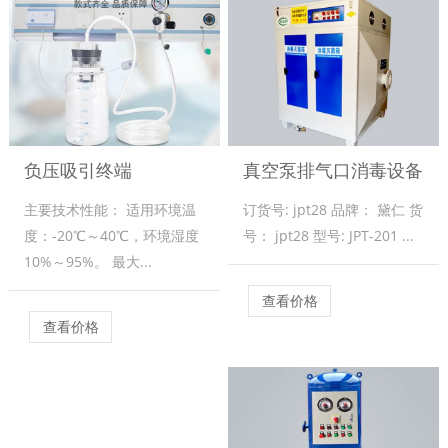
负压吸引终端
真空泵排气口消毒设备
主要技术性能： 适用环境温
订货号: jpt28 品牌： 黛仁 货
度：-20℃～40℃，环境湿度
号： jpt28 型号: JPT-201 ...
10%～95%。 最大...
查看价格
查看价格