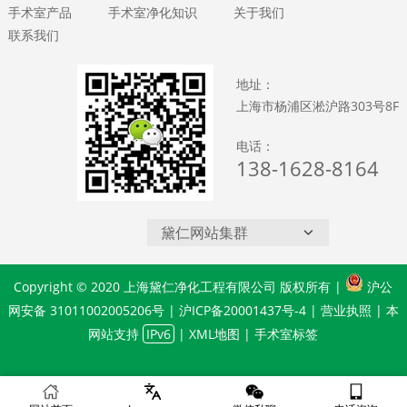
手术室产品
手术室净化知识
关于我们
联系我们
地址：
上海市杨浦区淞沪路303号8F
电话：
138-1628-8164
黛仁网站集群
Copyright © 2020 上海黛仁净化工程有限公司 版权所有 |
沪公
网安备 31011002005206号
|
沪ICP备20001437号-4
|
营业执照
| 本
网站支持
IPv6
|
XML地图
|
手术室标签